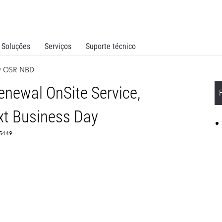
Soluções
Serviços
Suporte técnico
w OSR NBD
newal OnSite Service,
t Business Day
65449