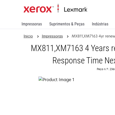
Impressoras
Suprimentos & Peças
Indústrias
Inicio
Impressoras
MX811,XM7163 4yr rene
MX811,XM7163 4 Years re
Response Time Nex
Peça n.º: 23