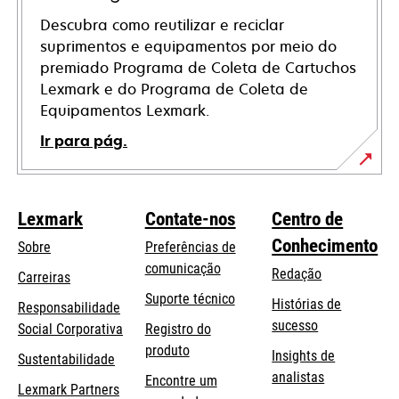
Descubra como reutilizar e reciclar
suprimentos e equipamentos por meio do
premiado Programa de Coleta de Cartuchos
Lexmark e do Programa de Coleta de
Equipamentos Lexmark.
Ir para pág.
Lexmark
Contate-nos
Centro de
Conhecimento
Sobre
Preferências de
comunicação
Redação
Carreiras
opens
Suporte técnico
Histórias de
Responsabilidade
in
sucesso
opens
Social Corporativa
Registro do
a
in
produto
Insights de
Sustentabilidade
new
a
analistas
Encontre um
tab
Lexmark Partners
new