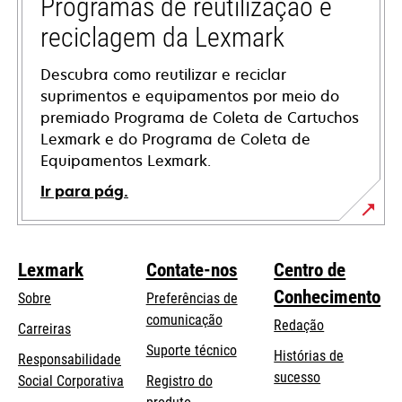
tab
Programas de reutilização e
reciclagem da Lexmark
Descubra como reutilizar e reciclar
suprimentos e equipamentos por meio do
premiado Programa de Coleta de Cartuchos
Lexmark e do Programa de Coleta de
Equipamentos Lexmark.
Ir para pág.
Lexmark
Contate-nos
Centro de
Conhecimento
Sobre
Preferências de
comunicação
Redação
Carreiras
opens
Suporte técnico
Histórias de
Responsabilidade
in
sucesso
opens
Social Corporativa
Registro do
a
in