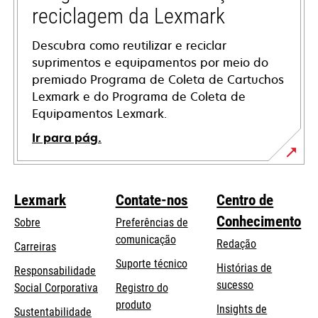
reciclagem da Lexmark
Descubra como reutilizar e reciclar
suprimentos e equipamentos por meio do
premiado Programa de Coleta de Cartuchos
Lexmark e do Programa de Coleta de
Equipamentos Lexmark.
Ir para pág.
Lexmark
Contate-nos
Centro de
Conhecimento
Sobre
Preferências de
comunicação
Redação
Carreiras
opens
Suporte técnico
Histórias de
Responsabilidade
in
sucesso
opens
Social Corporativa
Registro do
a
in
produto
Insights de
Sustentabilidade
new