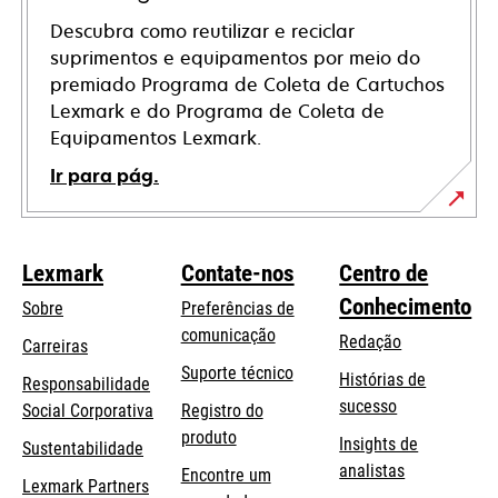
Descubra como reutilizar e reciclar
suprimentos e equipamentos por meio do
premiado Programa de Coleta de Cartuchos
Lexmark e do Programa de Coleta de
Equipamentos Lexmark.
Ir para pág.
Lexmark
Contate-nos
Centro de
Conhecimento
Sobre
Preferências de
comunicação
Redação
Carreiras
opens
Suporte técnico
Histórias de
Responsabilidade
in
sucesso
opens
Social Corporativa
Registro do
a
in
produto
Insights de
Sustentabilidade
new
a
analistas
Encontre um
tab
Lexmark Partners
new