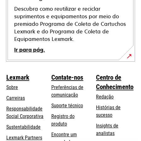
Descubra como reutilizar e reciclar
suprimentos e equipamentos por meio do
premiado Programa de Coleta de Cartuchos
Lexmark e do Programa de Coleta de
Equipamentos Lexmark.
Ir para pág.
Lexmark
Contate-nos
Centro de
Conhecimento
Sobre
Preferências de
comunicação
Redação
Carreiras
opens
Suporte técnico
Histórias de
Responsabilidade
in
sucesso
opens
Social Corporativa
Registro do
a
in
produto
Insights de
Sustentabilidade
new
a
analistas
Encontre um
tab
Lexmark Partners
new