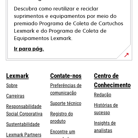
Descubra como reutilizar e reciclar
suprimentos e equipamentos por meio do
premiado Programa de Coleta de Cartuchos
Lexmark e do Programa de Coleta de
Equipamentos Lexmark.
Ir para pág.
Lexmark
Contate-nos
Centro de
Conhecimento
Sobre
Preferências de
comunicação
Redação
Carreiras
opens
Suporte técnico
Histórias de
Responsabilidade
in
sucesso
opens
Social Corporativa
Registro do
a
in
produto
Insights de
Sustentabilidade
new
a
analistas
Encontre um
tab
Lexmark Partners
new