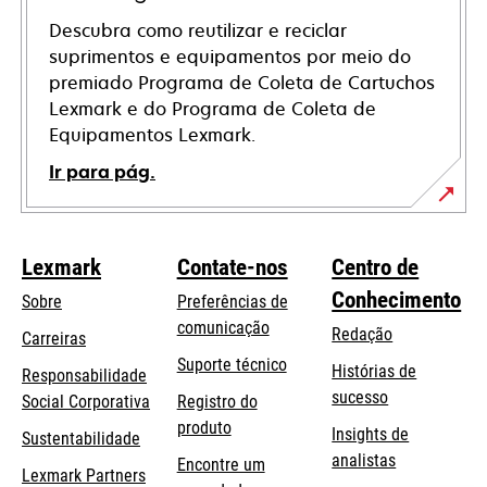
Descubra como reutilizar e reciclar
suprimentos e equipamentos por meio do
premiado Programa de Coleta de Cartuchos
Lexmark e do Programa de Coleta de
Equipamentos Lexmark.
Ir para pág.
Lexmark
Contate-nos
Centro de
Conhecimento
Sobre
Preferências de
comunicação
Redação
Carreiras
opens
Suporte técnico
Histórias de
Responsabilidade
in
sucesso
opens
Social Corporativa
Registro do
a
in
produto
Insights de
Sustentabilidade
new
a
analistas
Encontre um
tab
Lexmark Partners
new