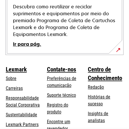
Descubra como reutilizar e reciclar
suprimentos e equipamentos por meio do
premiado Programa de Coleta de Cartuchos
Lexmark e do Programa de Coleta de
Equipamentos Lexmark.
Ir para pág.
Lexmark
Contate-nos
Centro de
Conhecimento
Sobre
Preferências de
comunicação
Redação
Carreiras
opens
Suporte técnico
Histórias de
Responsabilidade
in
sucesso
opens
Social Corporativa
Registro do
a
in
produto
Insights de
Sustentabilidade
new
a
analistas
Encontre um
tab
Lexmark Partners
new
revendedor