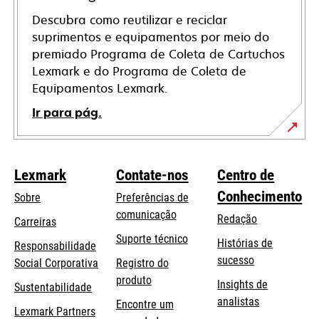
Descubra como reutilizar e reciclar
suprimentos e equipamentos por meio do
premiado Programa de Coleta de Cartuchos
Lexmark e do Programa de Coleta de
Equipamentos Lexmark.
Ir para pág.
Lexmark
Contate-nos
Centro de
Conhecimento
Sobre
Preferências de
comunicação
Redação
Carreiras
opens
Suporte técnico
Histórias de
Responsabilidade
in
sucesso
opens
Social Corporativa
Registro do
a
in
produto
Insights de
Sustentabilidade
new
a
analistas
Encontre um
tab
Lexmark Partners
new