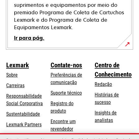
suprimentos e equipamentos por meio do
premiado Programa de Coleta de Cartuchos
Lexmark e do Programa de Coleta de
Equipamentos Lexmark.
Ir para pág.
Lexmark
Contate-nos
Centro de
Conhecimento
Sobre
Preferências de
comunicação
Redação
Carreiras
opens
Suporte técnico
Histórias de
Responsabilidade
in
sucesso
opens
Social Corporativa
Registro do
a
in
produto
Insights de
Sustentabilidade
new
a
analistas
Encontre um
tab
Lexmark Partners
new
revendedor
tab