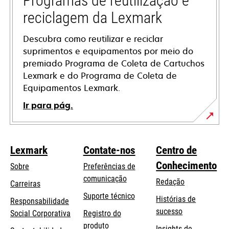
Programas de reutilização e
reciclagem da Lexmark
Descubra como reutilizar e reciclar
suprimentos e equipamentos por meio do
premiado Programa de Coleta de Cartuchos
Lexmark e do Programa de Coleta de
Equipamentos Lexmark.
Ir para pág.
Lexmark
Contate-nos
Centro de
Conhecimento
Sobre
Preferências de
comunicação
Redação
Carreiras
opens
Suporte técnico
Histórias de
Responsabilidade
in
sucesso
opens
Social Corporativa
Registro do
a
in
produto
Insights de