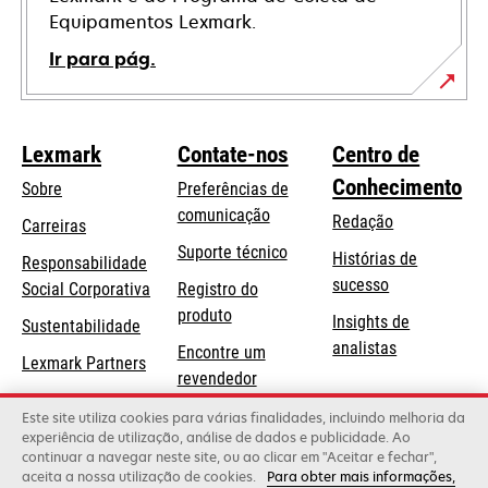
Equipamentos Lexmark.
Ir para pág.
Lexmark
Contate-nos
Centro de
Conhecimento
Sobre
Preferências de
comunicação
Redação
Carreiras
opens
Suporte técnico
Histórias de
Responsabilidade
in
sucesso
opens
Social Corporativa
Registro do
a
in
produto
Insights de
Sustentabilidade
new
a
analistas
Encontre um
tab
Lexmark Partners
new
revendedor
tab
Lista de
Este site utiliza cookies para várias finalidades, incluindo melhoria da
experiência de utilização, análise de dados e publicidade. Ao
atacadistas
continuar a navegar neste site, ou ao clicar em "Aceitar e fechar",
aceita a nossa utilização de cookies.
Para obter mais informações,