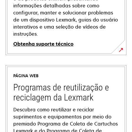
informações detalhadas sobre como
configurar, manter e solucionar problemas
de um dispositivo Lexmark, guias do usuário
interativos e uma seleção de vídeos de
instruções.
Obtenha suporte técnico
opens
in
a
PÁGINA WEB
new
tab
Programas de reutilização e
reciclagem da Lexmark
Descubra como reutilizar e reciclar
suprimentos e equipamentos por meio do
premiado Programa de Coleta de Cartuchos
Lexmark e do Programa de Coleta de