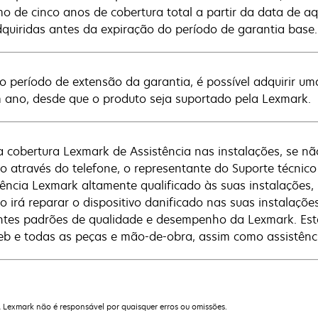
o de cinco anos de cobertura total a partir da data de a
dquiridas antes da expiração do período de garantia base.
o período de extensão da garantia, é possível adquirir u
 ano, desde que o produto seja suportado pela Lexmark.
 cobertura Lexmark de Assistência nas instalações, se não
co através do telefone, o representante do Suporte técnic
tência Lexmark altamente qualificado às suas instalações, p
co irá reparar o dispositivo danificado nas suas instalaçõ
ntes padrões de qualidade e desempenho da Lexmark. Esta o
b e todas as peças e mão-de-obra, assim como assistência
A Lexmark não é responsável por quaisquer erros ou omissões.