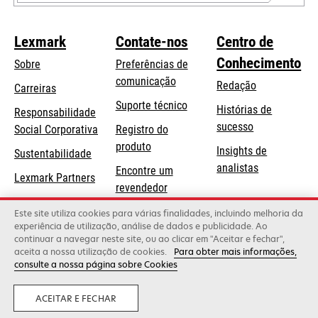
Lexmark
Contate-nos
Centro de
Conhecimento
Sobre
Preferências de
comunicação
Redação
Carreiras
opens
Suporte técnico
Histórias de
Responsabilidade
in
sucesso
opens
Social Corporativa
Registro do
a
in
produto
Insights de
Sustentabilidade
new
a
analistas
Encontre um
tab
Lexmark Partners
new
revendedor
tab
Lista de
Este site utiliza cookies para várias finalidades, incluindo melhoria da
experiência de utilização, análise de dados e publicidade. Ao
atacadistas
continuar a navegar neste site, ou ao clicar em "Aceitar e fechar",
aceita a nossa utilização de cookies.
Para obter mais informações,
consulte a nossa página sobre Cookies
Lexmark International, Inc., uma empresa da Xerox
©2026 Todos os direitos reservados.
Legal
Privacidade
ACEITAR E FECHAR