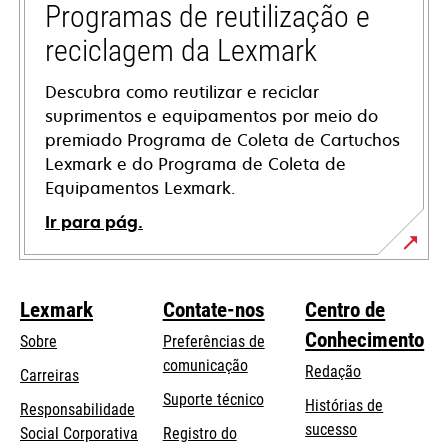
tab
Programas de reutilização e
reciclagem da Lexmark
Descubra como reutilizar e reciclar
suprimentos e equipamentos por meio do
premiado Programa de Coleta de Cartuchos
Lexmark e do Programa de Coleta de
Equipamentos Lexmark.
Ir para pág.
Lexmark
Contate-nos
Centro de
Conhecimento
Sobre
Preferências de
comunicação
Redação
Carreiras
opens
Suporte técnico
Histórias de
Responsabilidade
in
sucesso
opens
Social Corporativa
Registro do
a