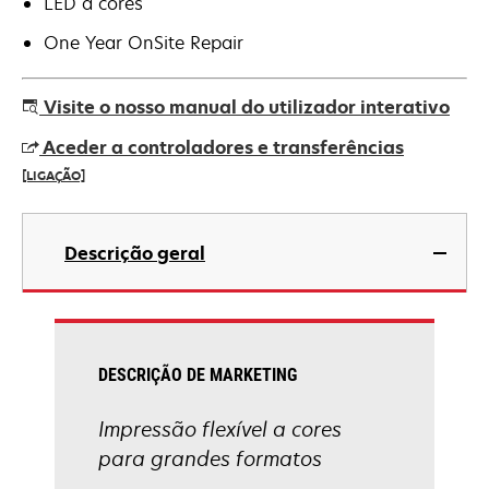
LED a cores
One Year OnSite Repair
Visite o nosso manual do utilizador interativo
Aceder a controladores e transferências
[LIGAÇÃO]
opens
in
Descrição geral
a
new
tab
DESCRIÇÃO DE MARKETING
Impressão flexível a cores
para grandes formatos