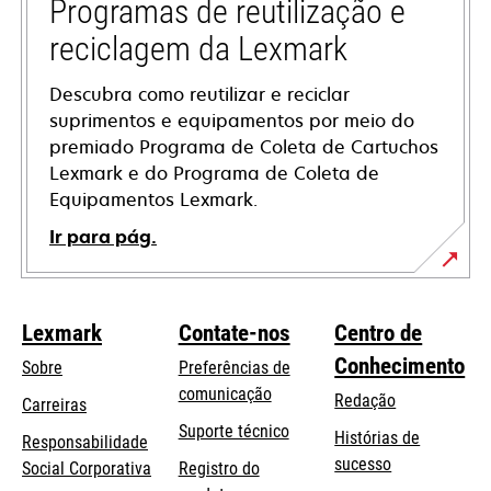
tab
Programas de reutilização e
reciclagem da Lexmark
Descubra como reutilizar e reciclar
suprimentos e equipamentos por meio do
premiado Programa de Coleta de Cartuchos
Lexmark e do Programa de Coleta de
Equipamentos Lexmark.
Ir para pág.
Lexmark
Contate-nos
Centro de
Conhecimento
Sobre
Preferências de
comunicação
Redação
Carreiras
opens
Suporte técnico
Histórias de
Responsabilidade
in
sucesso
opens
Social Corporativa
Registro do
a