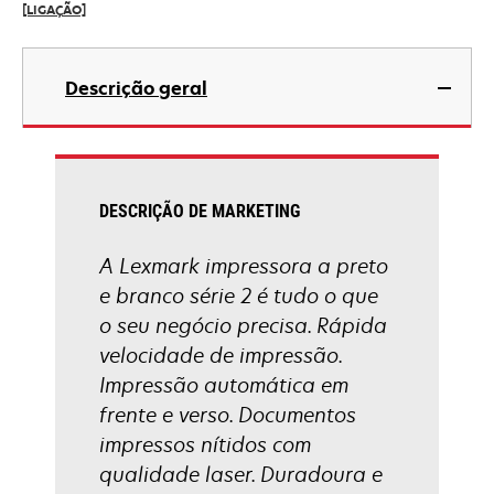
[LIGAÇÃO]
tab
opens
in
Descrição geral
a
new
tab
DESCRIÇÃO DE MARKETING
A Lexmark impressora a preto
e branco série 2 é tudo o que
o seu negócio precisa. Rápida
velocidade de impressão.
Impressão automática em
frente e verso. Documentos
impressos nítidos com
qualidade laser. Duradoura e