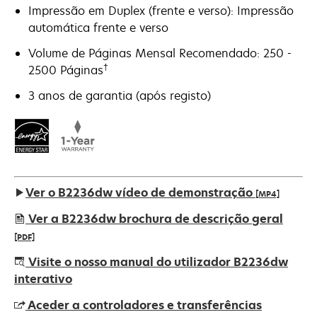
Impressão em Duplex (frente e verso): Impressão
automática frente e verso
Volume de Páginas Mensal Recomendado: 250 -
†
2500 Páginas
3 anos de garantia (após registo)
Ver o B2236dw vídeo de demonstração
[MP4]
Ver a B2236dw brochura de descrição geral
[PDF]
opens
Visite o nosso manual do utilizador B2236dw
in
interativo
a
Aceder a controladores e transferências
new