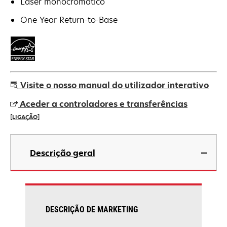
Laser monocromático
One Year Return-to-Base
Visite o nosso manual do utilizador interativo
Aceder a controladores e transferências
[LIGAÇÃO]
opens
in
Descrição geral
a
new
tab
DESCRIÇÃO DE MARKETING