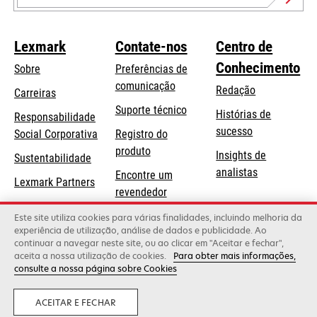
Lexmark
Contate-nos
Centro de
Conhecimento
Sobre
Preferências de
comunicação
Redação
Carreiras
opens
Suporte técnico
Histórias de
Responsabilidade
in
sucesso
opens
Social Corporativa
Registro do
a
in
produto
Insights de
Sustentabilidade
new
a
analistas
Encontre um
tab
Lexmark Partners
new
revendedor
tab
Lista de
Este site utiliza cookies para várias finalidades, incluindo melhoria da
experiência de utilização, análise de dados e publicidade. Ao
atacadistas
continuar a navegar neste site, ou ao clicar em "Aceitar e fechar",
aceita a nossa utilização de cookies.
Para obter mais informações,
consulte a nossa página sobre Cookies
Lexmark International, Inc., uma empresa da Xerox
©2026 Todos os direitos reservados.
Legal
Privacidade
ACEITAR E FECHAR