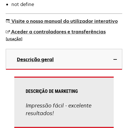
not define
Visite o nosso manual do utilizador interativo
Aceder a controladores e transferências
[LIGAÇÃO]
opens
in
Descrição geral
a
new
tab
DESCRIÇÃO DE MARKETING
Impressão fácil - excelente
resultados!