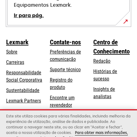
Equipamentos Lexmark.
Ir para pág.
Lexmark
Contate-nos
Centro de
Conhecimento
Sobre
Preferências de
comunicação
Redação
Carreiras
opens
Suporte técnico
Histórias de
Responsabilidade
in
sucesso
opens
Social Corporativa
Registro do
a
in
produto
Insights de
Sustentabilidade
new
a
analistas
Encontre um
tab
Lexmark Partners
new
revendedor
tab
Lista de
Este site utiliza cookies para várias finalidades, incluindo melhoria da
experiência de utilização, análise de dados e publicidade. Ao
atacadistas
continuar a navegar neste site, ou ao clicar em "Aceitar e fechar",
aceita a nossa utilização de cookies.
Para obter mais informações,