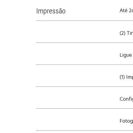
Impressão
Até 2
(2) T
Ligue
(1) I
Confi
Fotog