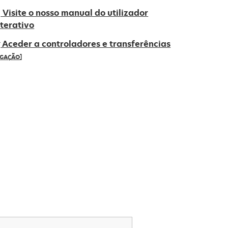
Visite o nosso manual do utilizador
nterativo
Aceder a controladores e transferências
IGAÇÃO]
pens
ew
ab