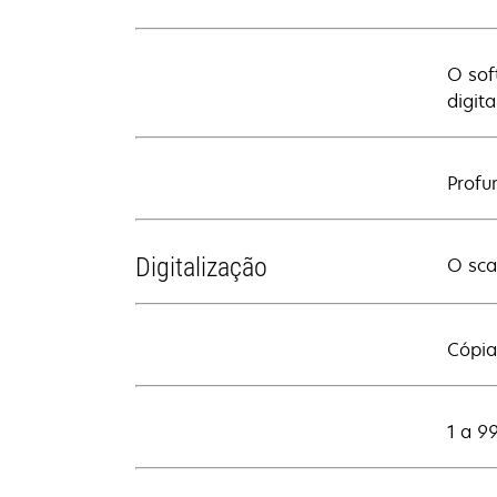
O sof
digit
Profu
Digitalização
O sca
Cópia
1 a 9