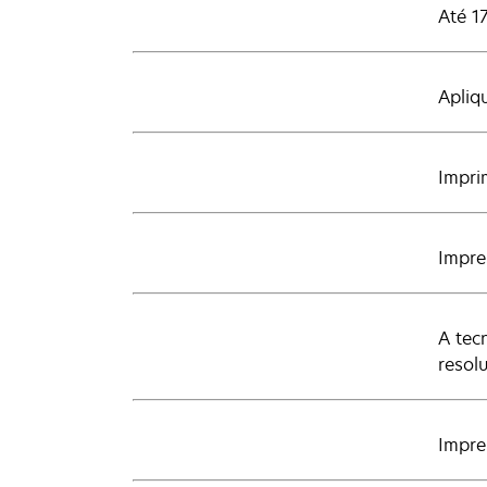
Até 1
Apliq
Impri
Impre
A tec
resol
Impre