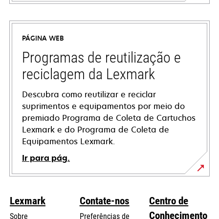
opens
in
a
PÁGINA WEB
new
tab
Programas de reutilização e
reciclagem da Lexmark
Descubra como reutilizar e reciclar
suprimentos e equipamentos por meio do
premiado Programa de Coleta de Cartuchos
Lexmark e do Programa de Coleta de
Equipamentos Lexmark.
Ir para pág.
Lexmark
Contate-nos
Centro de
Conhecimento
Sobre
Preferências de