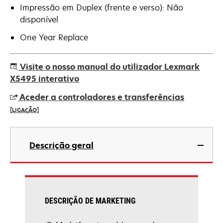
Impressão em Duplex (frente e verso): Não
disponível
One Year Replace
Visite o nosso manual do utilizador Lexmark
X5495 interativo
Aceder a controladores e transferências
[LIGAÇÃO]
opens
in
Descrição geral
a
new
tab
DESCRIÇÃO DE MARKETING