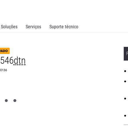
Soluções
Serviços
Suporte técnico
UADO
C546
dtn
C0136