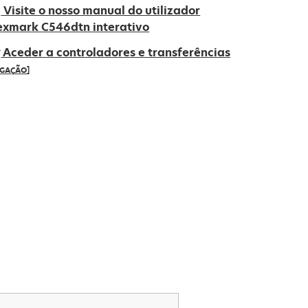
Visite o nosso manual do utilizador
exmark C546dtn interativo
Aceder a controladores e transferências
IGAÇÃO]
pens
ew
ab