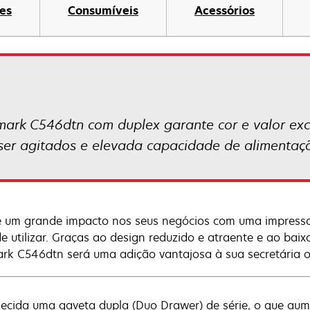
es
Consumíveis
Acessórios
mark C546dtn com duplex garante cor e valor exc
ser agitados e elevada capacidade de alimentaç
 um grande impacto nos seus negócios com uma impressor
de utilizar. Graças ao design reduzido e atraente e ao baix
rk C546dtn será uma adição vantajosa à sua secretária o
necida uma gaveta dupla (Duo Drawer) de série, o que au