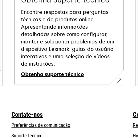
Encontre respostas para perguntas
técnicas e de produtos online.
Apresentando informações
detalhadas sobre como configurar,
manter e solucionar problemas de um
dispositivo Lexmark, guias do usuário
interativos e uma seleção de vídeos
de instruções.
Obtenha suporte técnico
opens
in
a
new
Contate-nos
C
tab
Preferências de comunicação
Re
opens
Suporte técnico
Hi