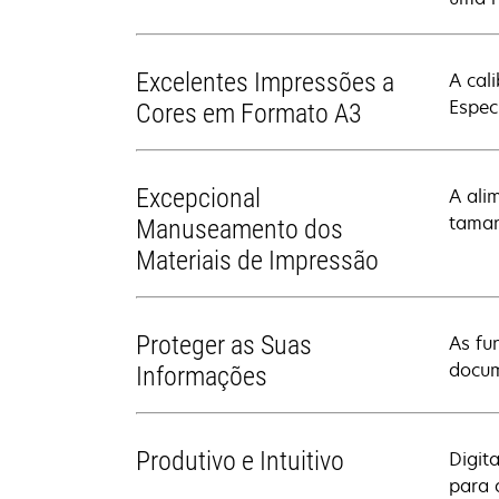
Excelentes Impressões a
A cal
Espec
Cores em Formato A3
Excepcional
A ali
taman
Manuseamento dos
Materiais de Impressão
Proteger as Suas
As fu
docum
Informações
Produtivo e Intuitivo
Digita
para 