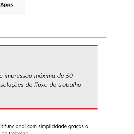
Apps
ab
de impressão máxima de 50
soluções de fluxo de trabalho
ultifuncional com simplicidade graças a
 de trabalho.