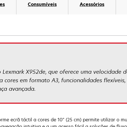
es
Consumíveis
Acessórios
t
 o Lexmark X952de, que oferece uma velocidade 
ores em formato A3, funcionalidades flexíveis, 
ança avançada.
rme ecrã táctil a cores de 10" (25 cm) permite utilizar o m
avegação intuitiva e a um acesso fácil a soluções de fluxo