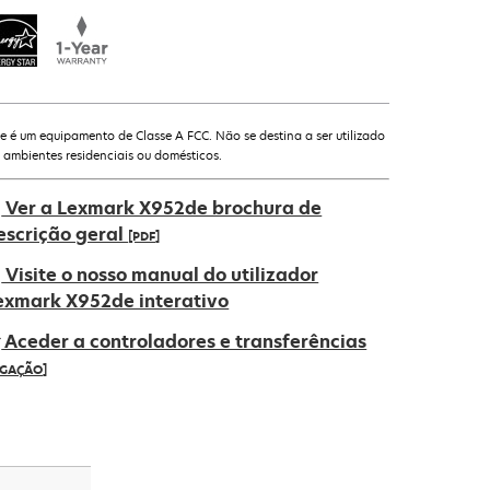
te é um equipamento de Classe A FCC. Não se destina a ser utilizado
 ambientes residenciais ou domésticos.
Ver a Lexmark X952de brochura de
escrição geral
[PDF]
pens
Visite o nosso manual do utilizador
exmark X952de interativo
Aceder a controladores e transferências
ew
IGAÇÃO]
ab
pens
ew