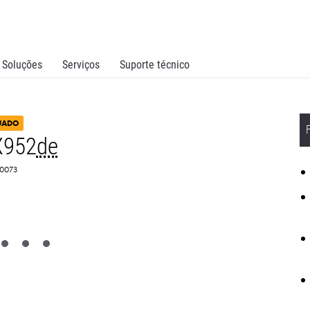
Soluções
Serviços
Suporte técnico
UADO
X952
de
Z0073