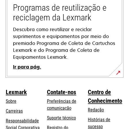
tab
Programas de reutilização e
reciclagem da Lexmark
Descubra como reutilizar e reciclar
suprimentos e equipamentos por meio do
premiado Programa de Coleta de Cartuchos
Lexmark e do Programa de Coleta de
Equipamentos Lexmark.
Ir para pág.
Lexmark
Contate-nos
Centro de
Conhecimento
Sobre
Preferências de
comunicação
Redação
Carreiras
opens
Suporte técnico
Histórias de
Responsabilidade
in
sucesso
opens
Social Corporativa
Registro do