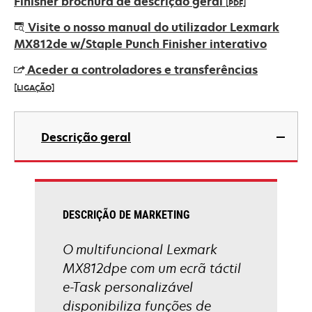
Finisher brochura de descrição geral
[PDF]
opens
Visite o nosso manual do utilizador Lexmark
in
MX812de w/Staple Punch Finisher interativo
a
Aceder a controladores e transferências
new
[LIGAÇÃO]
tab
opens
in
Descrição geral
a
new
tab
DESCRIÇÃO DE MARKETING
O multifuncional Lexmark
MX812dpe com um ecrã táctil
e-Task personalizável
disponibiliza funções de