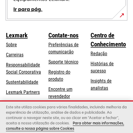
Ir para pág.
Lexmark
Contate-nos
Centro de
Conhecimento
Sobre
Preferências de
comunicação
Redação
Carreiras
opens
Suporte técnico
Histórias de
Responsabilidade
in
sucesso
opens
Social Corporativa
Registro do
a
in
produto
Insights de
Sustentabilidade
new
a
analistas
Encontre um
tab
Lexmark Partners
new
revendedor
tab
Lista de
Este site utiliza cookies para várias finalidades, incluindo melhoria da
experiência de utilização, análise de dados e publicidade. Ao
atacadistas
continuar a navegar neste site, ou ao clicar em "Aceitar e fechar",
aceita a nossa utilização de cookies.
Para obter mais informações,
consulte a nossa página sobre Cookies
Lexmark International, Inc., uma empresa da Xerox