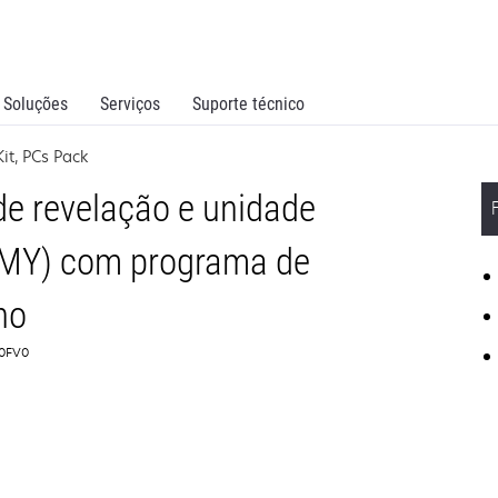
Soluções
Serviços
Suporte técnico
it, PCs Pack
de revelação e unidade
CMY) com programa de
no
K0FV0