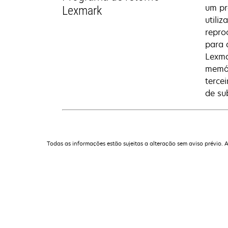
um pr
Lexmark
utili
repro
para 
Lexma
memór
terce
de su
Todas as informações estão sujeitas a alteração sem aviso prévio. 