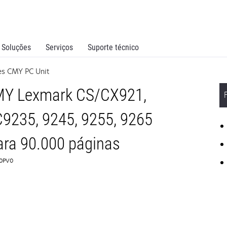
Soluções
Serviços
Suporte técnico
es CMY PC Unit
MY Lexmark CS/CX921,
C9235, 9245, 9255, 9265
ara 90.000 páginas
C0PV0