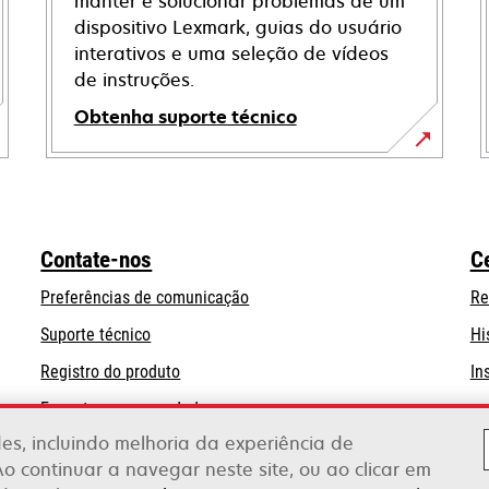
manter e solucionar problemas de um
dispositivo Lexmark, guias do usuário
interativos e uma seleção de vídeos
de instruções.
Obtenha suporte técnico
opens
in
a
new
Contate-nos
C
tab
Preferências de comunicação
Re
opens
Suporte técnico
Hi
in
Registro do produto
In
a
Encontre um revendedor
new
tab
ades, incluindo melhoria da experiência de
Lista de atacadistas
Ao continuar a navegar neste site, ou ao clicar em