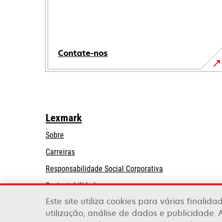
Contate-nos
Lexmark
Sobre
Carreiras
opens
Responsabilidade Social Corporativa
in
Sustentabilidade
a
Este site utiliza cookies para várias finalid
Lexmark Partners
new
utilização, análise de dados e publicidade. 
tab