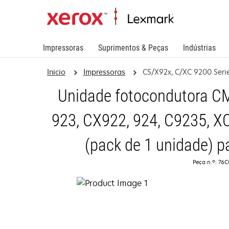
Impressoras
Suprimentos & Peças
Indústrias
Inicio
Impressoras
CS/X92x, C/XC 9200 Seri
Unidade fotocondutora C
923, CX922, 924, C9235, X
(pack de 1 unidade) p
Peça n.º: 76