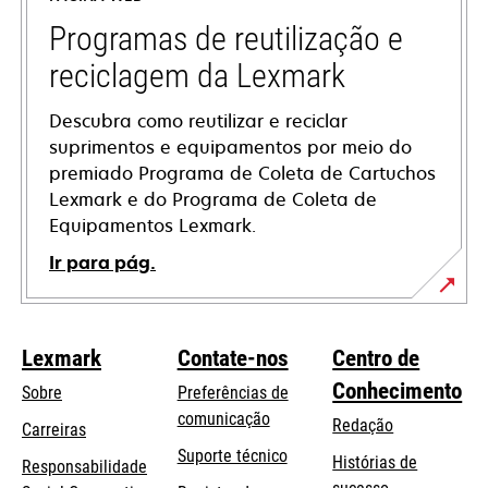
new
tab
Programas de reutilização e
reciclagem da Lexmark
Descubra como reutilizar e reciclar
suprimentos e equipamentos por meio do
premiado Programa de Coleta de Cartuchos
Lexmark e do Programa de Coleta de
Equipamentos Lexmark.
Ir para pág.
Lexmark
Contate-nos
Centro de
Conhecimento
Sobre
Preferências de
comunicação
Redação
Carreiras
opens
Suporte técnico
Histórias de
Responsabilidade
in