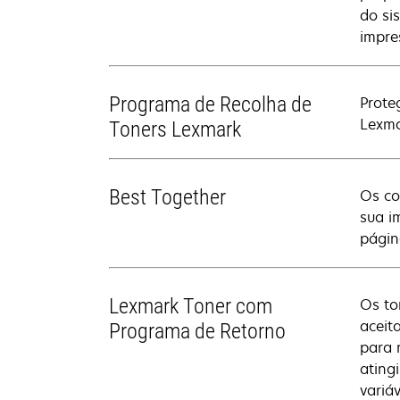
do si
impre
Programa de Recolha de
Prote
Lexma
Toners Lexmark
Best Together
Os co
sua i
págin
Lexmark Toner com
Os to
aceit
Programa de Retorno
para 
ating
variá