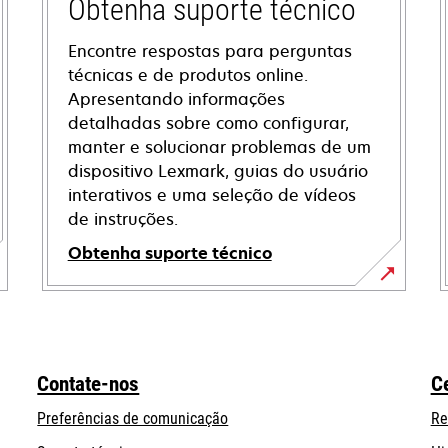
Obtenha suporte técnico
Encontre respostas para perguntas
técnicas e de produtos online.
Apresentando informações
detalhadas sobre como configurar,
manter e solucionar problemas de um
dispositivo Lexmark, guias do usuário
interativos e uma seleção de vídeos
de instruções.
Obtenha suporte técnico
opens
in
a
new
Contate-nos
C
tab
Preferências de comunicação
Re