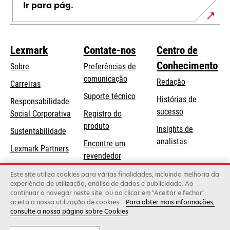
Ir para pág.
Lexmark
Contate-nos
Centro de
Conhecimento
Sobre
Preferências de
comunicação
Redação
Carreiras
opens
Suporte técnico
Histórias de
Responsabilidade
in
sucesso
opens
Social Corporativa
Registro do
a
in
produto
Insights de
Sustentabilidade
new
a
analistas
Encontre um
tab
Lexmark Partners
new
revendedor
tab
Lista de
Este site utiliza cookies para várias finalidades, incluindo melhoria da
experiência de utilização, análise de dados e publicidade. Ao
atacadistas
continuar a navegar neste site, ou ao clicar em "Aceitar e fechar",
aceita a nossa utilização de cookies.
Para obter mais informações,
consulte a nossa página sobre Cookies
Lexmark International, Inc., uma empresa da Xerox
©2026 Todos os direitos reservados.