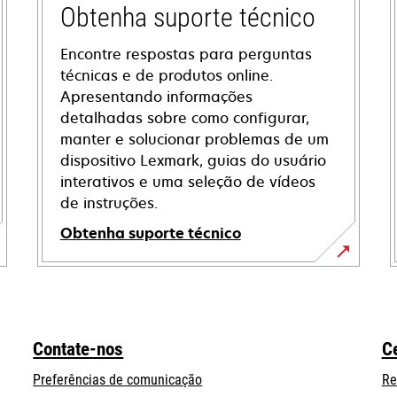
Obtenha suporte técnico
Encontre respostas para perguntas
técnicas e de produtos online.
Apresentando informações
detalhadas sobre como configurar,
manter e solucionar problemas de um
dispositivo Lexmark, guias do usuário
interativos e uma seleção de vídeos
de instruções.
Obtenha suporte técnico
opens
in
a
new
Contate-nos
C
tab
Preferências de comunicação
Re