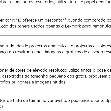
obter os melhores resultados, utilize tintas e papel genuí
er cor N°15 oferece um desconto** quando comparado com
ução dos toners usados apenas à Lexmark para remanufac
ma tudo, desde projectos domésticos e projectos escolare
ança no resultado final: imagens e gráficos de elevada res
toner de cores de elevada resolução utiliza tintas à base 
s, associadas ao tamanho pequeno das gotas, produzem cor
rafias brilhantes e imagens nítidas.
tas de tinta de tamanho variável tão pequenas quanto 3p
as.