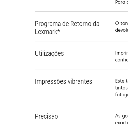
Para 
Programa de Retorno da
O ton
devol
Lexmark*
Utilizações
Impri
confi
Impressões vibrantes
Este 
tinta
fotog
Precisão
As go
exact