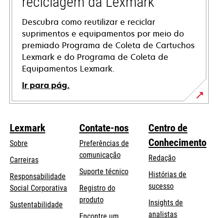
reciclagem da Lexmark
Descubra como reutilizar e reciclar
suprimentos e equipamentos por meio do
premiado Programa de Coleta de Cartuchos
Lexmark e do Programa de Coleta de
Equipamentos Lexmark.
Ir para pág.
Lexmark
Contate-nos
Centro de
Conhecimento
Sobre
Preferências de
comunicação
Redação
Carreiras
opens
Suporte técnico
Histórias de
Responsabilidade
in
sucesso
opens
Social Corporativa
Registro do
a
in
produto
Insights de
Sustentabilidade
new
a
analistas
Encontre um
tab