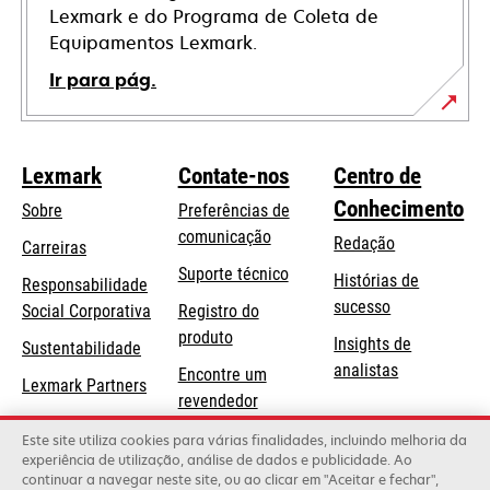
Lexmark e do Programa de Coleta de
Equipamentos Lexmark.
Ir para pág.
Lexmark
Contate-nos
Centro de
Conhecimento
Sobre
Preferências de
comunicação
Redação
Carreiras
opens
Suporte técnico
Histórias de
Responsabilidade
in
sucesso
opens
Social Corporativa
Registro do
a
in
produto
Insights de
Sustentabilidade
new
a
analistas
Encontre um
tab
Lexmark Partners
new
revendedor
tab
Lista de
Este site utiliza cookies para várias finalidades, incluindo melhoria da
experiência de utilização, análise de dados e publicidade. Ao
atacadistas
continuar a navegar neste site, ou ao clicar em "Aceitar e fechar",