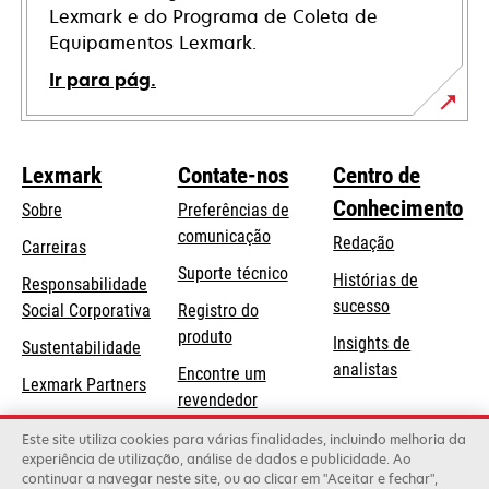
Lexmark e do Programa de Coleta de
Equipamentos Lexmark.
Ir para pág.
Lexmark
Contate-nos
Centro de
Conhecimento
Sobre
Preferências de
comunicação
Redação
Carreiras
opens
Suporte técnico
Histórias de
Responsabilidade
in
sucesso
opens
Social Corporativa
Registro do
a
in
produto
Insights de
Sustentabilidade
new
a
analistas
Encontre um
tab
Lexmark Partners
new
revendedor
tab
Lista de
Este site utiliza cookies para várias finalidades, incluindo melhoria da
experiência de utilização, análise de dados e publicidade. Ao
atacadistas
continuar a navegar neste site, ou ao clicar em "Aceitar e fechar",