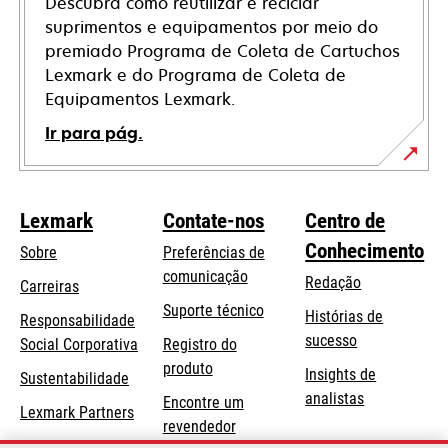
Descubra como reutilizar e reciclar
suprimentos e equipamentos por meio do
premiado Programa de Coleta de Cartuchos
Lexmark e do Programa de Coleta de
Equipamentos Lexmark.
Ir para pág.
Lexmark
Contate-nos
Centro de
Conhecimento
Sobre
Preferências de
comunicação
Redação
Carreiras
opens
Suporte técnico
Histórias de
Responsabilidade
in
sucesso
opens
Social Corporativa
Registro do
a
in
produto
Insights de
Sustentabilidade
new
a
analistas
Encontre um
tab
Lexmark Partners
new
revendedor
tab