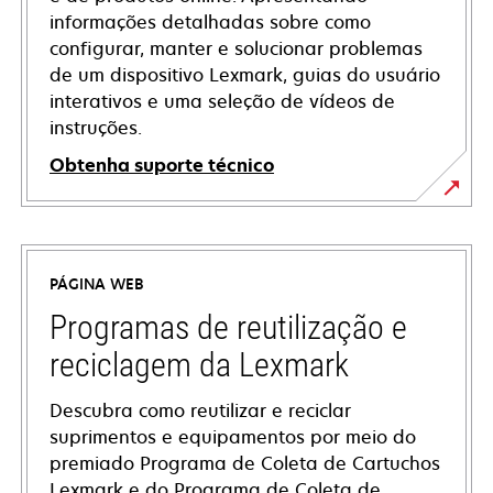
informações detalhadas sobre como
configurar, manter e solucionar problemas
de um dispositivo Lexmark, guias do usuário
interativos e uma seleção de vídeos de
instruções.
Obtenha suporte técnico
opens
in
a
PÁGINA WEB
new
tab
Programas de reutilização e
reciclagem da Lexmark
Descubra como reutilizar e reciclar
suprimentos e equipamentos por meio do
premiado Programa de Coleta de Cartuchos
Lexmark e do Programa de Coleta de