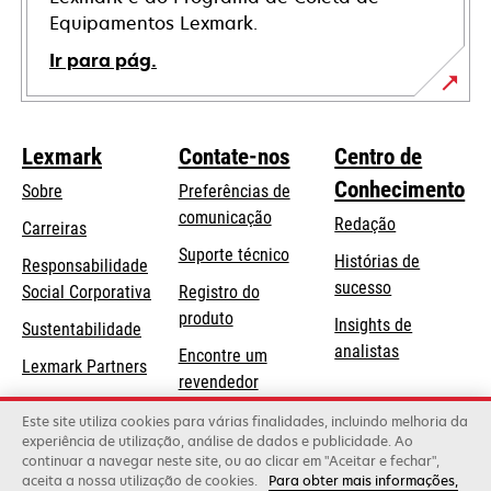
Equipamentos Lexmark.
Ir para pág.
Lexmark
Contate-nos
Centro de
Conhecimento
Sobre
Preferências de
comunicação
Redação
Carreiras
opens
Suporte técnico
Histórias de
Responsabilidade
in
sucesso
opens
Social Corporativa
Registro do
a
in
produto
Insights de
Sustentabilidade
new
a
analistas
Encontre um
tab
Lexmark Partners
new
revendedor
tab
Lista de
Este site utiliza cookies para várias finalidades, incluindo melhoria da
experiência de utilização, análise de dados e publicidade. Ao
atacadistas
continuar a navegar neste site, ou ao clicar em "Aceitar e fechar",
aceita a nossa utilização de cookies.
Para obter mais informações,