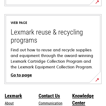
opens
in
a
WEB PAGE
new
tab
Lexmark reuse & recycling
programs
Find out how to reuse and recycle supplies
and equipment through the award-winning
Lexmark Cartridge Collection Program and
the Lexmark Equipment Collection Program.
Go to page
Lexmark
Contact Us
Knowledge
Center
About
Communication