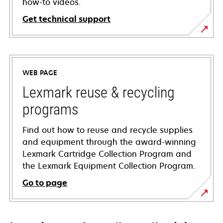
how-to videos.
Get technical support
opens
in
a
WEB PAGE
new
tab
Lexmark reuse & recycling
programs
Find out how to reuse and recycle supplies
and equipment through the award-winning
Lexmark Cartridge Collection Program and
the Lexmark Equipment Collection Program.
Go to page