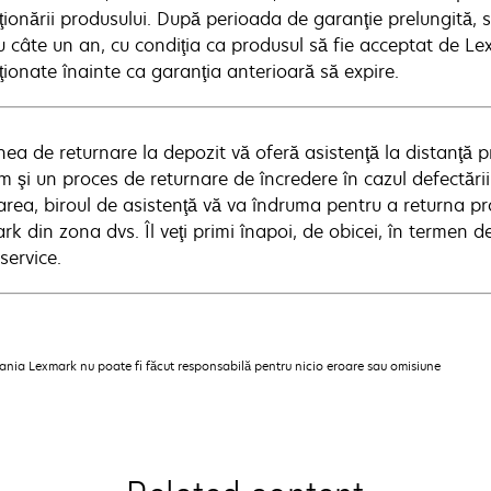
ţionării produsului. După perioada de garanţie prelungită, s
 câte un an, cu condiţia ca produsul să fie acceptat de Lex
ţionate înainte ca garanţia anterioară să expire.
ea de returnare la depozit vă oferă asistenţă la distanţă pr
m şi un proces de returnare de încredere în cazul defectări
area, biroul de asistenţă vă va îndruma pentru a returna p
k din zona dvs. Îl veţi primi înapoi, de obicei, în termen d
service.
pania Lexmark nu poate fi făcut responsabilă pentru nicio eroare sau omisiune