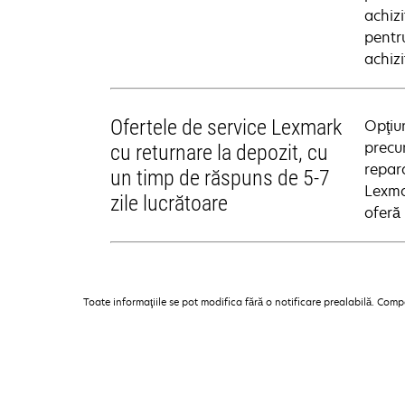
achizi
pentru
achizi
Ofertele de service Lexmark
Opţiun
precu
cu returnare la depozit, cu
repar
un timp de răspuns de 5-7
Lexmar
zile lucrătoare
oferă 
Toate informaţiile se pot modifica fără o notificare prealabilă. Com