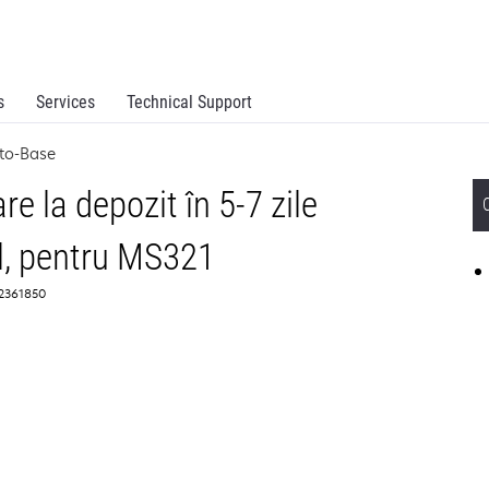
s
Services
Technical Support
-to-Base
re la depozit în 5-7 zile
el, pentru MS321
 2361850