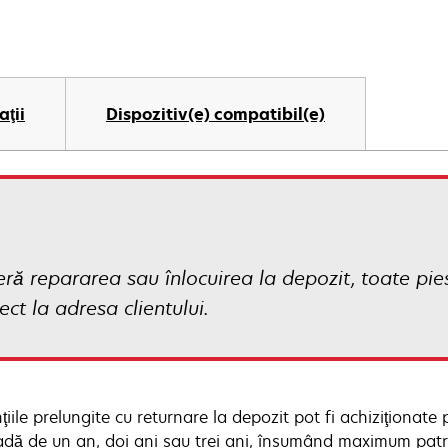
aţii
Dispozitiv(e) compatibil(e)
ră repararea sau înlocuirea la depozit, toate pi
ect la adresa clientului.
iile prelungite cu returnare la depozit pot fi achiziţionate
adă de un an, doi ani sau trei ani, însumând maximum patru