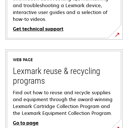
and troubleshooting a Lexmark device,
interactive user guides and a selection of
how-to videos.
Get technical support
opens
in
a
WEB PAGE
new
tab
Lexmark reuse & recycling
programs
Find out how to reuse and recycle supplies
and equipment through the award-winning
Lexmark Cartridge Collection Program and
the Lexmark Equipment Collection Program.
Go to page