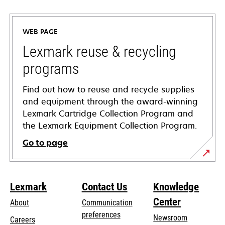
in
a
WEB PAGE
new
tab
Lexmark reuse & recycling
programs
Find out how to reuse and recycle supplies
and equipment through the award-winning
Lexmark Cartridge Collection Program and
the Lexmark Equipment Collection Program.
Go to page
Lexmark
Contact Us
Knowledge
Center
About
Communication
preferences
Newsroom
Careers