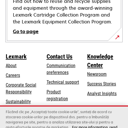
Find out how to reuse and recycle supplies
and equipment through the award-winning
Lexmark Cartridge Collection Program and
the Lexmark Equipment Collection Program.
Go to page
Lexmark
Contact Us
Knowledge
Center
About
Communication
preferences
Newsroom
Careers
opens
Technical support
Success Stories
Corporate Social
in
opens
Responsibility
Product
Analyst Insights
a
in
registration
Sustainability
new
a
Find a dealer
tab
Lexmark Partners
Făcând clic pe „Acceptați toate cookie-urile”, sunteți de acord cu
new
stocarea cookie-urilor pe dispozitivul dvs. pentru a îmbunătăți
List of wholesalers
tab
navigarea pe site, pentru a analiza utilizarea site-ului și pentru a
ajuta eforturile noastre de marketing.
For more information, read