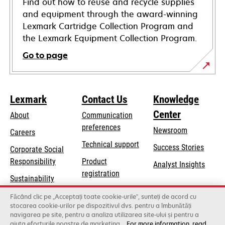
Find out how to reuse and recycle supplies
and equipment through the award-winning
Lexmark Cartridge Collection Program and
the Lexmark Equipment Collection Program.
Go to page
Lexmark
Contact Us
Knowledge
Center
About
Communication
preferences
Newsroom
Careers
opens
Technical support
Success Stories
Corporate Social
in
opens
Responsibility
Product
Analyst Insights
a
in
registration
Sustainability
new
a
Find a dealer
tab
Lexmark Partners
Făcând clic pe „Acceptați toate cookie-urile”, sunteți de acord cu
new
stocarea cookie-urilor pe dispozitivul dvs. pentru a îmbunătăți
List of wholesalers
tab
navigarea pe site, pentru a analiza utilizarea site-ului și pentru a
ajuta eforturile noastre de marketing.
For more information, read