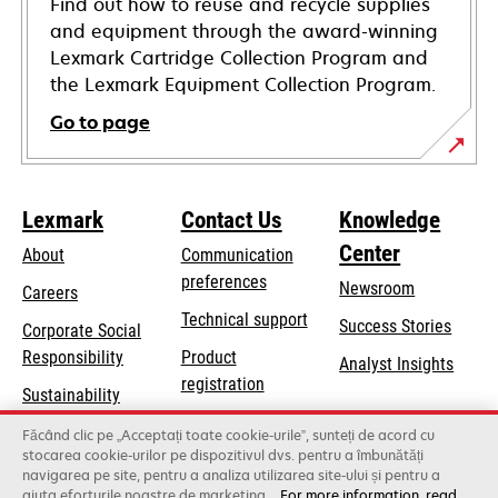
Find out how to reuse and recycle supplies
and equipment through the award-winning
Lexmark Cartridge Collection Program and
the Lexmark Equipment Collection Program.
Go to page
Lexmark
Contact Us
Knowledge
Center
About
Communication
preferences
Newsroom
Careers
opens
Technical support
Success Stories
Corporate Social
in
opens
Responsibility
Product
Analyst Insights
a
in
registration
Sustainability
new
a
Find a dealer
tab
Lexmark Partners
Făcând clic pe „Acceptați toate cookie-urile”, sunteți de acord cu
new
stocarea cookie-urilor pe dispozitivul dvs. pentru a îmbunătăți
List of wholesalers
tab
navigarea pe site, pentru a analiza utilizarea site-ului și pentru a
ajuta eforturile noastre de marketing.
For more information, read