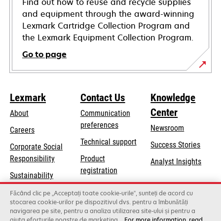
Find out how to reuse and recycle supplies
and equipment through the award-winning
Lexmark Cartridge Collection Program and
the Lexmark Equipment Collection Program.
Go to page
Lexmark
Contact Us
Knowledge
Center
About
Communication
preferences
Newsroom
Careers
opens
Technical support
Success Stories
Corporate Social
in
opens
Responsibility
Product
Analyst Insights
a
in
registration
Sustainability
new
a
Find a dealer
tab
Lexmark Partners
Făcând clic pe „Acceptați toate cookie-urile”, sunteți de acord cu
new
stocarea cookie-urilor pe dispozitivul dvs. pentru a îmbunătăți
List of wholesalers
tab
navigarea pe site, pentru a analiza utilizarea site-ului și pentru a
ajuta eforturile noastre de marketing.
For more information, read