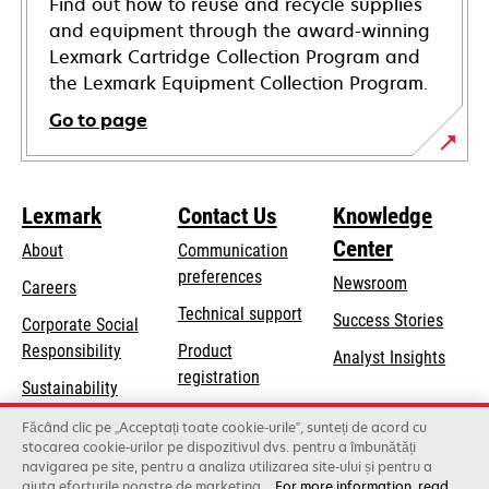
Find out how to reuse and recycle supplies
and equipment through the award-winning
Lexmark Cartridge Collection Program and
the Lexmark Equipment Collection Program.
Go to page
Lexmark
Contact Us
Knowledge
Center
About
Communication
preferences
Newsroom
Careers
opens
Technical support
Success Stories
Corporate Social
in
opens
Responsibility
Product
Analyst Insights
a
in
registration
Sustainability
new
a
Find a dealer
tab
Lexmark Partners
Făcând clic pe „Acceptați toate cookie-urile”, sunteți de acord cu
new
stocarea cookie-urilor pe dispozitivul dvs. pentru a îmbunătăți
List of wholesalers
tab
navigarea pe site, pentru a analiza utilizarea site-ului și pentru a
ajuta eforturile noastre de marketing.
For more information, read