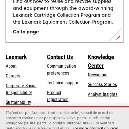
Find out how to reuse and recycle supplies
and equipment through the award-winning
Lexmark Cartridge Collection Program and
the Lexmark Equipment Collection Program.
Go to page
Lexmark
Contact Us
Knowledge
Center
About
Communication
preferences
Newsroom
Careers
opens
Technical support
Success Stories
Corporate Social
in
opens
Responsibility
Product
Analyst Insights
a
in
registration
Sustainability
new
a
Find a dealer
tab
Lexmark Partners
Făcând clic pe „Acceptați toate cookie-urile”, sunteți de acord cu
new
stocarea cookie-urilor pe dispozitivul dvs. pentru a îmbunătăți
List of wholesalers
tab
navigarea pe site, pentru a analiza utilizarea site-ului și pentru a
ajuta eforturile noastre de marketing.
For more information, read