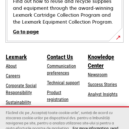
Find out how to reuse and recycle supplies
and equipment through the award-winning
Lexmark Cartridge Collection Program and
the Lexmark Equipment Collection Program.
Go to page
Lexmark
Contact Us
Knowledge
Center
About
Communication
preferences
Newsroom
Careers
opens
Technical support
Success Stories
Corporate Social
in
opens
Responsibility
Product
Analyst Insights
a
in
registration
Sustainability
new
a
Find a dealer
tab
Lexmark Partners
Făcând clic pe „Acceptați toate cookie-urile”, sunteți de acord cu
new
stocarea cookie-urilor pe dispozitivul dvs. pentru a îmbunătăți
List of wholesalers
tab
navigarea pe site, pentru a analiza utilizarea site-ului și pentru a
ajuta eforturile noastre de marketing.
For more information, read