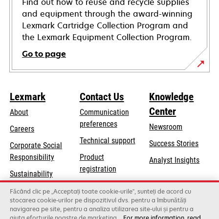
Find out how to reuse and recycle supplies
and equipment through the award-winning
Lexmark Cartridge Collection Program and
the Lexmark Equipment Collection Program.
Go to page
Lexmark
Contact Us
Knowledge
Center
About
Communication
preferences
Newsroom
Careers
opens
Technical support
Success Stories
Corporate Social
in
opens
Responsibility
Product
Analyst Insights
a
in
registration
Sustainability
new
a
Find a dealer
tab
Lexmark Partners
Făcând clic pe „Acceptați toate cookie-urile”, sunteți de acord cu
new
stocarea cookie-urilor pe dispozitivul dvs. pentru a îmbunătăți
List of wholesalers
tab
navigarea pe site, pentru a analiza utilizarea site-ului și pentru a
ajuta eforturile noastre de marketing.
For more information, read