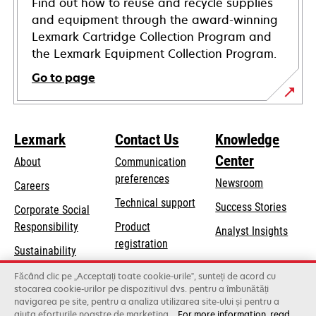
Find out how to reuse and recycle supplies
and equipment through the award-winning
Lexmark Cartridge Collection Program and
the Lexmark Equipment Collection Program.
Go to page
Lexmark
Contact Us
Knowledge
Center
About
Communication
preferences
Newsroom
Careers
opens
Technical support
Success Stories
Corporate Social
in
opens
Responsibility
Product
Analyst Insights
a
in
registration
Sustainability
new
a
Find a dealer
tab
Lexmark Partners
Făcând clic pe „Acceptați toate cookie-urile”, sunteți de acord cu
new
stocarea cookie-urilor pe dispozitivul dvs. pentru a îmbunătăți
List of wholesalers
tab
navigarea pe site, pentru a analiza utilizarea site-ului și pentru a
ajuta eforturile noastre de marketing.
For more information, read